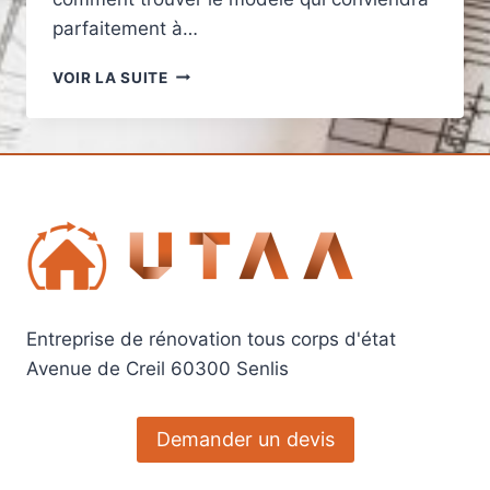
parfaitement à…
QUELS
VOIR LA SUITE
MODÈLES
DE
WALLBOX
7KW
CHOISIR
POUR
UNE
RECHARGE
OPTIMALE
?
Entreprise de rénovation tous corps d'état
Avenue de Creil 60300 Senlis
Demander un devis