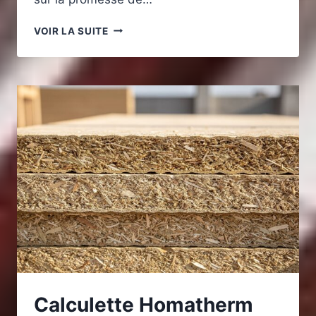
QUELLES
VOIR LA SUITE
COUVERTURES
SOLAIRES
DE
PISCINE
SONT
FACILES
À
POSER
?
Calculette Homatherm