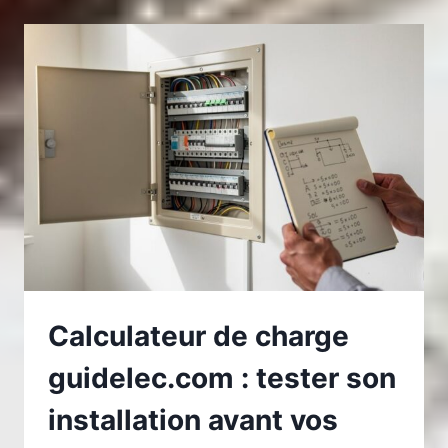
FIBRE
DE
BOIS
:
DIMENSIONNER
SON
ISOLATION
SANS
SE
TROMPER
Calculateur de charge
guidelec.com : tester son
installation avant vos