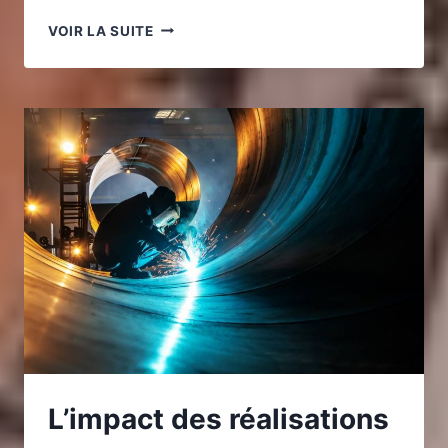
VÉRANDA
VOIR LA SUITE
ALUMINIUM
OU
VÉRANDA
PVC :
COMMENT
CHOISIR
SELON
LE
BUDGET
ET
LES
BESOINS ?
L’impact des réalisations