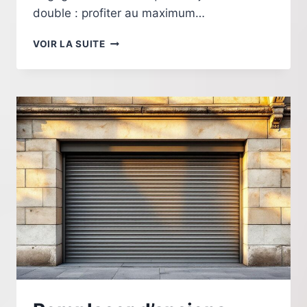
double : profiter au maximum…
COMMENT
VOIR LA SUITE
CHOISIR
SES
BAIES
VITRÉES
POUR
PROFITER
PLEINEMENT
DE
LA
LUMIÈRE
À
ANGLET