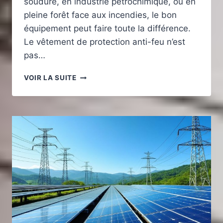
soudure, en industrie pétrochimique, ou en
pleine forêt face aux incendies, le bon
équipement peut faire toute la différence.
Le vêtement de protection anti-feu n’est
pas…
COMMENT
VOIR LA SUITE
CHOISIR
SON
VÊTEMENT
DE
PROTECTION
ANTI-
FEU
?