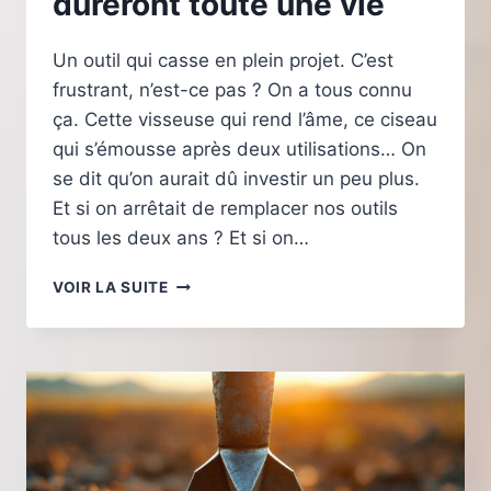
dureront toute une vie
Un outil qui casse en plein projet. C’est
frustrant, n’est-ce pas ? On a tous connu
ça. Cette visseuse qui rend l’âme, ce ciseau
qui s’émousse après deux utilisations… On
se dit qu’on aurait dû investir un peu plus.
Et si on arrêtait de remplacer nos outils
tous les deux ans ? Et si on…
10
VOIR LA SUITE
CRITÈRES
POUR
CHOISIR
DES
OUTILS
À
BOIS
QUI
DURERONT