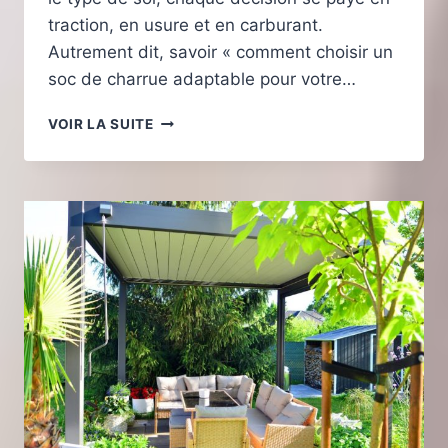
traction, en usure et en carburant.
Autrement dit, savoir « comment choisir un
soc de charrue adaptable pour votre…
COMMENT
VOIR LA SUITE
CHOISIR
UN
SOC
DE
CHARRUE
ADAPTABLE
POUR
VOTRE
TRACTEUR
?