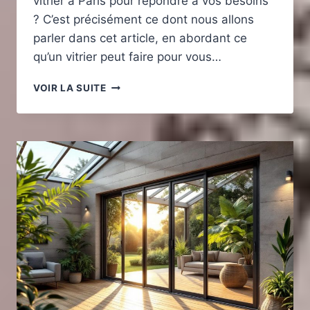
vitrier à Paris pour répondre à vos besoins
? C’est précisément ce dont nous allons
parler dans cet article, en abordant ce
qu’un vitrier peut faire pour vous…
COMMENT
VOIR LA SUITE
CHOISIR
LE
BON
VITRIER
À
PARIS
?