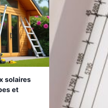
?
x solaires
pes et