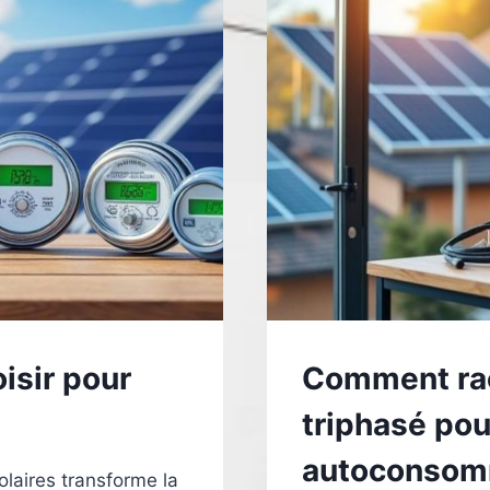
isir pour
Comment racc
triphasé pou
autoconsom
laires transforme la