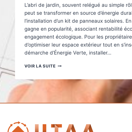
L’abri de jardin, souvent relégué au simple r
peut se transformer en source d’énergie dura
l’installation d’un kit de panneaux solaires. E
gagne en popularité, associant rentabilité é
engagement écologique. Pour les propriétair
d’optimiser leur espace extérieur tout en s’in
démarche d’Énergie Verte, installer…
INSTALLER
VOIR LA SUITE
UN
KIT
DE
PANNEAUX
SOLAIRES
POUR
UN
ABRI
DE
JARDIN