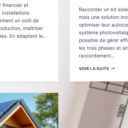
 financier et
Raccorder un kit solai
installations
mais une solution in
ement un outil de
optimiser leur autoc
roduction, maîtriser
système photovoltaïqu
ies. En adaptant le…
possible de gérer eff
les trois phases et ai
raccordement…
COMMEN
VOIR LA SUITE
RACCOR
UN
KIT
SOLAIRE
EN
TRIPHAS
POUR
OPTIMIS
VOTRE
AUTOCO