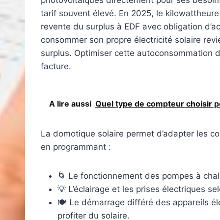
photovoltaïques directement pour ses besoins, 
tarif souvent élevé. En 2025, le kilowattheur
revente du surplus à EDF avec obligation d’a
consommer son propre électricité solaire rev
surplus. Optimiser cette autoconsommation de
facture.
A lire aussi
Quel type de compteur choisir p
La domotique solaire permet d’adapter les c
en programmant :
🌀 Le fonctionnement des pompes à chale
💡 L’éclairage et les prises électriques se
🍽 Le démarrage différé des appareils él
profiter du solaire.