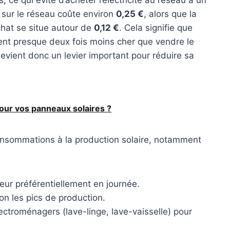
ce qui évite d’acheter l’électricité au réseau à un
e sur le réseau coûte environ
0,25 €
, alors que la
chat se situe autour de
0,12 €
. Cela signifie que
ient presque deux fois moins cher que vendre le
vient donc un levier important pour réduire sa
our vos panneaux solaires ?
onsommations à la production solaire, notamment
ur préférentiellement en journée.
lon les pics de production.
ectroménagers (lave-linge, lave-vaisselle) pour