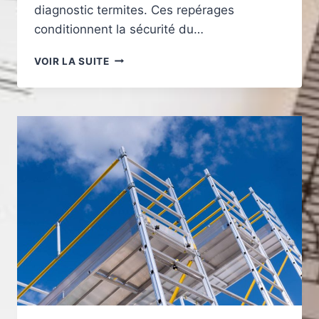
diagnostic termites. Ces repérages
conditionnent la sécurité du…
AVANT
VOIR LA SUITE
DE
DÉMOLIR
SA
MAISON
À
NIORT
:
QUELS
DIAGNOSTICS
OBLIGATOIRES
ET
COMMENT
LES
PRÉPARER